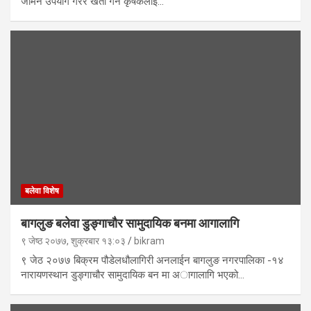
जमिन उपयोग गरेर खेती गर्ने कृषकलाई…
बलेवा विशेष
बागलुङ बलेवा डुङ्गाचौर सामुदायिक बनमा आगालागि
९ जेष्ठ २०७७, शुक्रबार १३:०३
bikram
९ जेठ २०७७ बिक्रम पौडेलधौलागिरी अनलाईन बागलुङ नगरपालिका -१४
नारायणस्थान डुङ्गाचौर सामुदायिक बन मा अागालागि भएको…