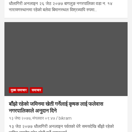
धौलागिरी अनलाइन २६ जेठ २०७७ बागलुङ नगरपालिका वडा न. १४
नारायणस्थानमा रहेको बलेवा बिमानस्थल विश्रब्यापि रुपमा…
मुख्य समाचार
समाचार
बाँझो रहेको जमिनमा खेती गर्नेलाई कृषक लाई फलेवास
नगरपालिकाले अनुदान दिने
१३ जेष्ठ २०७७, मंगलवार ०९:४७
bikram
१३ जेठ २०७७ धौलागिरी अनलाइन पर्वतको धेरै समयदेखि बाँझो रहेको