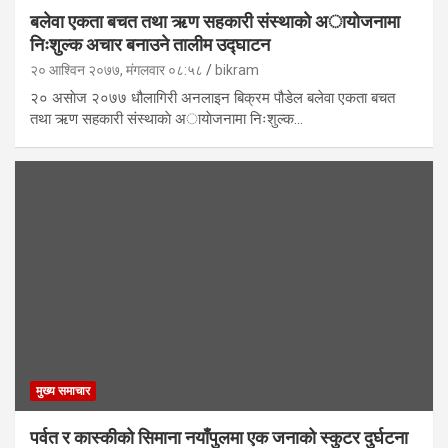
बलेवा एकता बचत तथा ऋण सहकारी स‍ंस्थाकाे अायाेजनामा
निःशुल्क अचार बनाउने तालीम उद्घाटन
२० आश्विन २०७७, मंगलवार ०८:५८
bikram
२० असाेज २०७७ धौलागिरी अनलाइन बिक्रम पौडेल बलेवा एकता बचत
तथा ऋण सहकारी स‍ंस्थाकाे अायाेजनामा निःशुल्क…
मुख्य समाचार
पर्वत र कास्कीको सिमाना नयाँपुलमा एक जनाको स्कुटर दुर्घटना