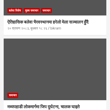
बलेवा विशेष
मुख्य समाचार
समाचार
ऐतिहासिक बलेवा भैरवस्थानमा हरेलो मेला सञ्चालन हुँदै
२० श्रावण २०८३, बुधबार १८:२६
bikram
समाचार
मध्यपहाडी लोकमार्गमा जिप दुर्घटना, चालक घाइते