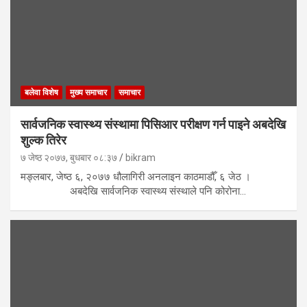
बलेवा विशेष
मुख्य समाचार
समाचार
सार्वजनिक स्वास्थ्य संस्थामा पिसिआर परीक्षण गर्न पाइने अबदेखि
शुल्क तिरेर
७ जेष्ठ २०७७, बुधबार ०८:३७
bikram
मङ्लबार, जेष्ठ ६, २०७७ धौलागिरी अनलाइन काठमाडौँ, ६ जेठ ।
अबदेखि सार्वजनिक स्वास्थ्य संस्थाले पनि कोरोना…