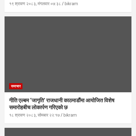
१९ श्रावण २०८३, मंगलवार ०७:३८
bikram
समाचार
गीति एल्बम ‘जागृति’ राजधानी काठमाडौंमा आयोजित विशेष
समारोहबीच लोकार्पण गरिएको छ
१८ श्रावण २०८३, सोमबार २२:१७
bikram