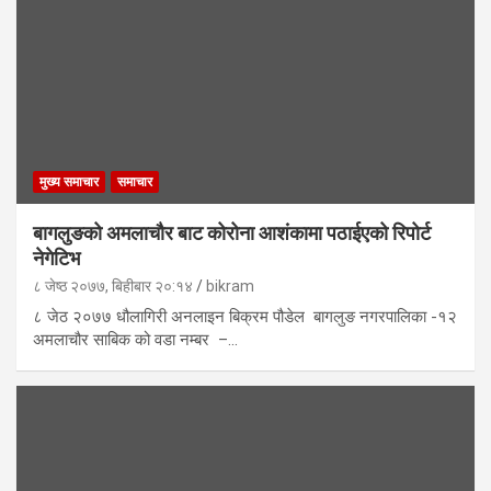
मुख्य समाचार
समाचार
बागलुङको अमलाचौर बाट कोरोना आशंकामा पठाईएको रिपोर्ट
नेगेटिभ
८ जेष्ठ २०७७, बिहीबार २०:१४
bikram
८ जेठ २०७७ धौलागिरी अनलाइन बिक्रम पौडेल बागलुङ नगरपालिका -१२
अमलाचौर साबिक को वडा नम्बर –…