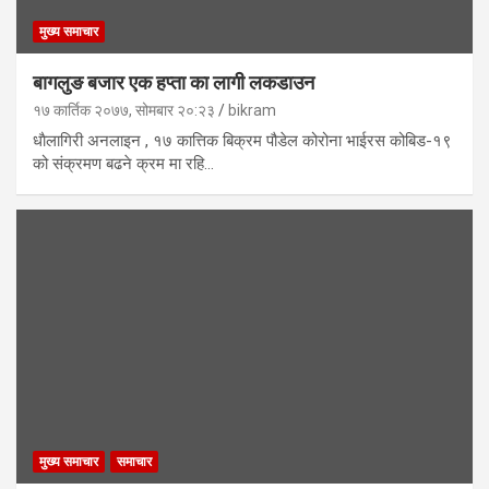
मुख्य समाचार
बागलुङ बजार एक हप्ता का लागी लकडाउन
१७ कार्तिक २०७७, सोमबार २०:२३
bikram
धाैलागिरी अनलाइन , १७ कात्तिक बिक्रम पौडेल कोरोना भाईरस कोबिड-१९
को संक्रमण बढने क्रम मा रहि…
मुख्य समाचार
समाचार