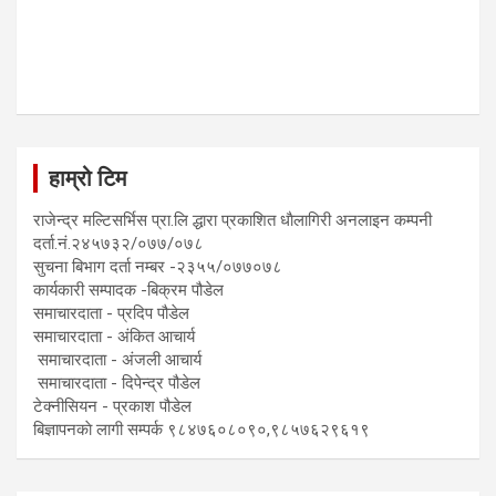
हाम्रो टिम
राजेन्द्र मल्टिसर्भिस प्रा.लि द्धारा प्रकाशित धाैलागिरी अनलाइन कम्पनी
दर्ता.नं.२४५७३२/०७७/०७८
सुचना बिभाग दर्ता नम्बर -२३५५/०७७०७८
कार्यकारी सम्पादक -बिक्रम पौडेल
समाचारदाता - प्रदिप पौडेल
समाचारदाता - अंकित आचार्य
समाचारदाता - अंजली आचार्य
समाचारदाता - दिपेन्द्र पौडेल
टेक्नीसियन - प्रकाश पौडेल
बिज्ञापनकाे लागी सम्पर्क ९८४७६०८०९०,९८५७६२९६१९