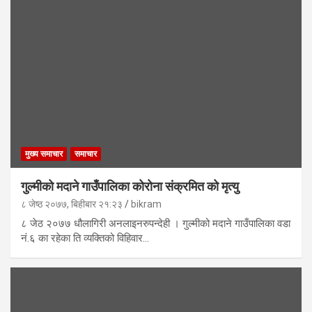
मुख्य समाचार
समाचार
गुल्मीको मदाने गाउँपालिका कोरोना संक्रमित को मृत्यु
८ जेष्ठ २०७७, बिहीबार २१:२३
bikram
८ जेठ २०७७ धौलागिरी अनलाइनरुपन्देही । गुल्मीको मदाने गाउँपालिका वडा
नं.६ का रहेका ति व्यक्तिको विहिवार…