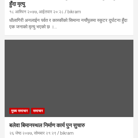
हुँदा मृत्यु
१८ आश्विन २०७७, आईतवार २०:२८
bikram
धौलागिरी अनलाईन पर्वत र कास्कीको सिमाना नयाँपुलमा स्कुटर दुर्घटना हुँदा
एक जनाको मृत्यु भएको छ ।…
मुख्य समाचार
समाचार
बलेवा बिमानस्थल निर्माण कार्य पुन सुचारु
२६ जेष्ठ २०७७, सोमबार २१:२९
bikram