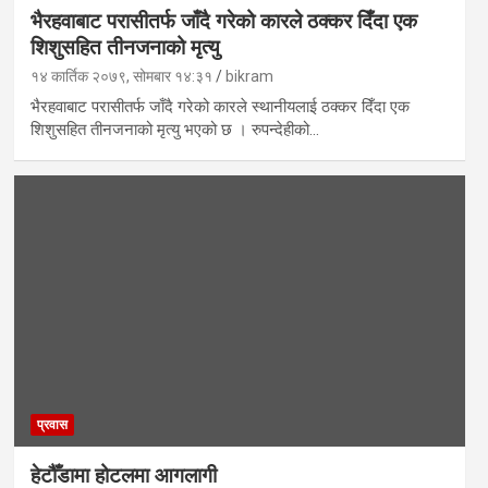
भैरहवाबाट परासीतर्फ जाँदै गरेको कारले ठक्कर दिँदा एक
शिशुसहित तीनजनाको मृत्यु
१४ कार्तिक २०७९, सोमबार १४:३१
bikram
भैरहवाबाट परासीतर्फ जाँदै गरेको कारले स्थानीयलाई ठक्कर दिँदा एक
शिशुसहित तीनजनाको मृत्यु भएको छ । रुपन्देहीको…
प्रवास
हेटौँडामा होटलमा आगलागी