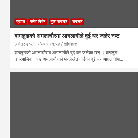
प्रवास
बलेवा विशेष
मुख्य समाचार
समाचार
बागलुङको अमलाचौरमा आगलागीले दुई घर जलेर नष्ट
३ चैत्र २०८१, सोमबार २१:५४
bikram
बागलुङको अमलाचौरमा आगलागीले दुई घर जलेका छन् । बागलुङ
नगरपालिका–१२ अमलाचौरको पात्लेखेत गाउँका दुई घर आगलागीमा…