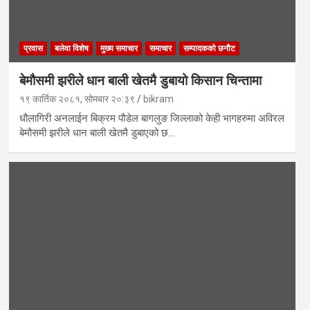
प्रवास
बलेवा विशेष
मुख्य समाचार
समाचार
सम्पादकको छनौट
बेमौसमी झरीले धान बाली खेतमै डुबायो किसान चिन्तामा
१९ कार्तिक २०८१, सोमबार २०:३९
bikram
धौलागिरी अनलाईन बिक्रम पौडेल बागलुङ जिल्लाको केही भागहरुमा अविरल
बेमौसमी झरीले धान बाली खेतमै डुबाएको छ…