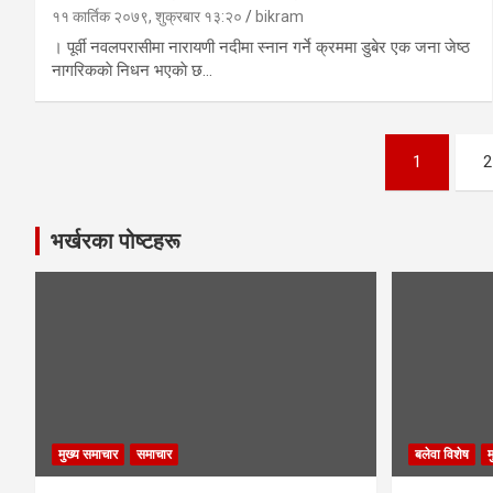
११ कार्तिक २०७९, शुक्रबार १३:२०
bikram
। पूर्वी नवलपरासीमा नारायणी नदीमा स्नान गर्ने क्रममा डुबेर एक जना जेष्ठ
नागरिककाे निधन भएकाे छ…
Posts
1
2
navigation
भर्खरका पोष्टहरू
मुख्य समाचार
समाचार
बलेवा विशेष
म