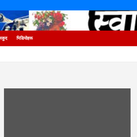
लकुद
भिडियोहरू