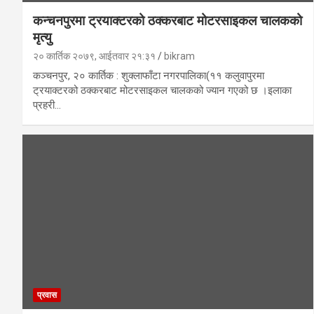
कन्चनपुरमा ट्रयाक्टरको ठक्करबाट मोटरसाइकल चालकको
मृत्यु
२० कार्तिक २०७९, आईतवार २१:३१
bikram
कञ्चनपुर, २० कार्तिक : शुक्लाफाँटा नगरपालिका(११ कलुवापुरमा
ट्रयाक्टरको ठक्करबाट मोटरसाइकल चालकको ज्यान गएको छ ।इलाका
प्रहरी…
प्रवास