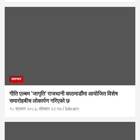
समाचार
गीति एल्बम ‘जागृति’ राजधानी काठमाडौंमा आयोजित विशेष
समारोहबीच लोकार्पण गरिएको छ
१८ श्रावण २०८३, सोमबार २२:१७
bikram