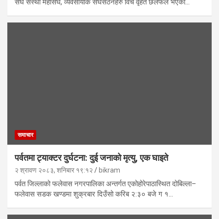
संघ संस्था महासंघ, व्यवसायीक संघसंठनहरु विच वृहत छलफल भएको…
समाचार
पर्वतमा ट्याक्टर दुर्घटना: दुई जनाको मृत्यु, एक घाइते
२ श्रावण २०८३, शनिबार १९:१२
bikram
पर्वत जिल्लाको फलेवास नगरपालिका अन्तर्गत एकोहोरेपाठास्थित दोबिल्ला–
फलेवास सडक खण्डमा शुक्रबार दिउँसो करिब २:३० बजे ग १…