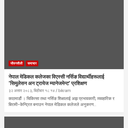
जीवनशैली
समाचार
नेपाल मेडिकल कलेजका विएस्सी नर्सिङ विद्यार्थीहरूलाई
‘सिमुलेसन अन ट्रायेज म्यानेजमेन्ट’ प्रशिक्षण
३२ असार २०८३, बिहीबार १८:१४
bikram
काठमाडौं । चिकित्सा तथा नर्सिङ शिक्षालाई अझ प्रभावकारी, व्यवहारिक र
बिरामी–केन्द्रित बनाउन नेपाल मेडिकल कलेजले अनुकरण…