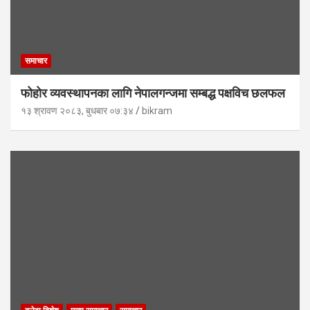
समाचार
फोहोर व्यवस्थापनका लागि नेपालगन्जमा सम्बद्ध पक्षविच छलफल
१३ श्रावण २०८३, बुधबार ०७:३४
bikram