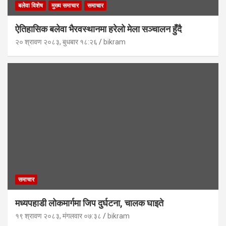
बलेवा विशेष
मुख्य समाचार
समाचार
ऐतिहासिक बलेवा भैरवस्थानमा हरेलो मेला सञ्चालन हुँदै
२० श्रावण २०८३, बुधबार १८:२६
bikram
समाचार
मध्यपहाडी लोकमार्गमा जिप दुर्घटना, चालक घाइते
१९ श्रावण २०८३, मंगलवार ०७:३८
bikram