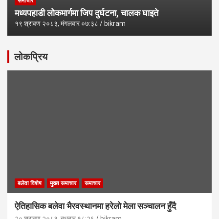
समाचार
मध्यपहाडी लोकमार्गमा जिप दुर्घटना, चालक घाइते
१९ श्रावण २०८३, मंगलवार ०७:३८
bikram
लोकप्रिय
बलेवा विशेष
मुख्य समाचार
समाचार
ऐतिहासिक बलेवा भैरवस्थानमा हरेलो मेला सञ्चालन हुँदै
२० श्रावण २०८३, बुधबार १८:२६
bikram