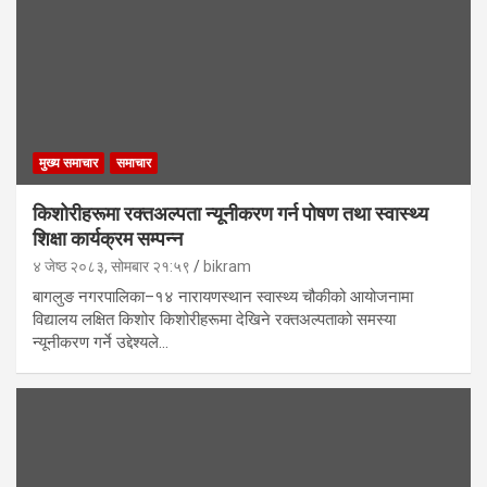
मुख्य समाचार
समाचार
किशोरीहरूमा रक्तअल्पता न्यूनीकरण गर्न पोषण तथा स्वास्थ्य
शिक्षा कार्यक्रम सम्पन्न
४ जेष्ठ २०८३, सोमबार २१:५९
bikram
बागलुङ नगरपालिका–१४ नारायणस्थान स्वास्थ्य चौकीको आयोजनामा
विद्यालय लक्षित किशोर किशोरीहरूमा देखिने रक्तअल्पताको समस्या
न्यूनीकरण गर्ने उद्देश्यले…