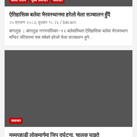
बलेवा विशेष
मुख्य समाचार
समाचार
ऐतिहासिक बलेवा भैरवस्थानमा हरेलो मेला सञ्चालन हुँदै
२० श्रावण २०८३, बुधबार १८:२६
bikram
बागलुङ । बागलुङ नगरपालिका–१२ बलेवास्थित ऐतिहासिक बलेवा भैरवस्थान
मन्दिर परिसरमा यस वर्षको हरेलो मेला सञ्चालन हुने…
समाचार
मध्यपहाडी लोकमार्गमा जिप दुर्घटना, चालक घाइते