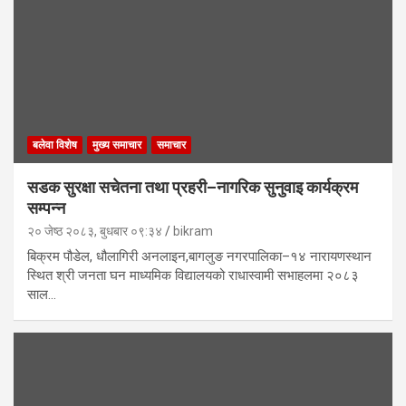
बलेवा विशेष
मुख्य समाचार
समाचार
सडक सुरक्षा सचेतना तथा प्रहरी–नागरिक सुनुवाइ कार्यक्रम
सम्पन्न
२० जेष्ठ २०८३, बुधबार ०९:३४
bikram
बिक्रम पौडेल, धौलागिरी अनलाइन,बागलुङ नगरपालिका–१४ नारायणस्थान
स्थित श्री जनता घन माध्यमिक विद्यालयको राधास्वामी सभाहलमा २०८३
साल…