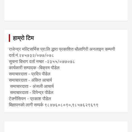
हाम्रो टिम
राजेन्द्र मल्टिसर्भिस प्रा.लि द्धारा प्रकाशित धाैलागिरी अनलाइन कम्पनी
दर्ता.नं.२४५७३२/०७७/०७८
सुचना बिभाग दर्ता नम्बर -२३५५/०७७०७८
कार्यकारी सम्पादक -बिक्रम पौडेल
समाचारदाता - प्रदिप पौडेल
समाचारदाता - अंकित आचार्य
समाचारदाता - अंजली आचार्य
समाचारदाता - दिपेन्द्र पौडेल
टेक्नीसियन - प्रकाश पौडेल
बिज्ञापनकाे लागी सम्पर्क ९८४७६०८०९०,९८५७६२९६१९