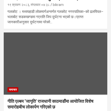
१९ श्रावण २०८३, मंगलवार ०७:३८
bikram
गलकोट । मध्यपहाडी लोकमार्गअन्तर्गत गलकोट नगरपालिका–को ढलपिपल–
भलाबोट सडकखण्डमा गएराति जिप दुर्घटना भएको छ।प्राप्त
जानकारीअनुसार दुर्घटनामा परेको…
समाचार
गीति एल्बम ‘जागृति’ राजधानी काठमाडौंमा आयोजित विशेष
समारोहबीच लोकार्पण गरिएको छ