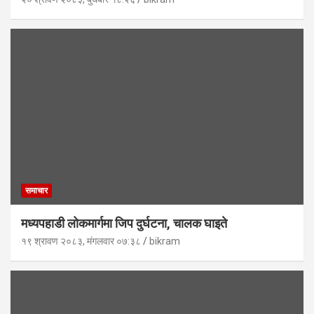
समाचार
मध्यपहाडी लोकमार्गमा जिप दुर्घटना, चालक घाइते
१९ श्रावण २०८३, मंगलवार ०७:३८
bikram