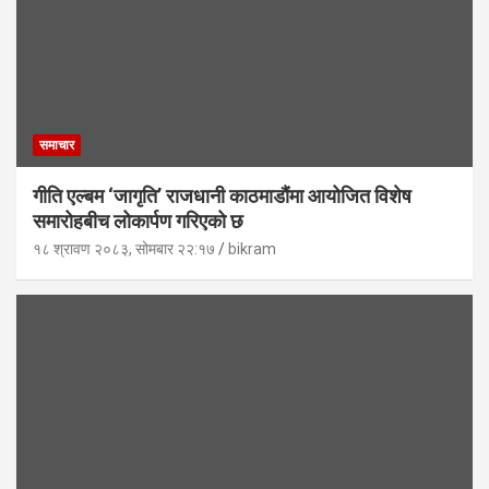
समाचार
गीति एल्बम ‘जागृति’ राजधानी काठमाडौंमा आयोजित विशेष
समारोहबीच लोकार्पण गरिएको छ
१८ श्रावण २०८३, सोमबार २२:१७
bikram