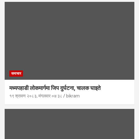
समाचार
मध्यपहाडी लोकमार्गमा जिप दुर्घटना, चालक घाइते
१९ श्रावण २०८३, मंगलवार ०७:३८
bikram