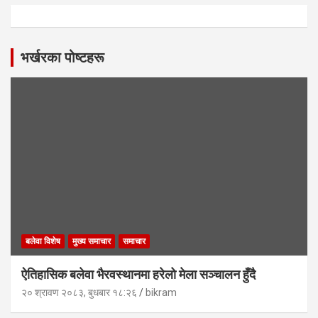
भर्खरका पोष्टहरू
बलेवा विशेष
मुख्य समाचार
समाचार
ऐतिहासिक बलेवा भैरवस्थानमा हरेलो मेला सञ्चालन हुँदै
२० श्रावण २०८३, बुधबार १८:२६
bikram