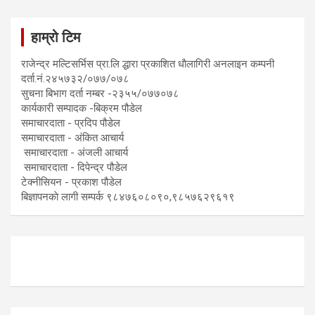
हाम्रो टिम
राजेन्द्र मल्टिसर्भिस प्रा.लि द्धारा प्रकाशित धाैलागिरी अनलाइन कम्पनी
दर्ता.नं.२४५७३२/०७७/०७८
सुचना बिभाग दर्ता नम्बर -२३५५/०७७०७८
कार्यकारी सम्पादक -बिक्रम पौडेल
समाचारदाता - प्रदिप पौडेल
समाचारदाता - अंकित आचार्य
समाचारदाता - अंजली आचार्य
समाचारदाता - दिपेन्द्र पौडेल
टेक्नीसियन - प्रकाश पौडेल
बिज्ञापनकाे लागी सम्पर्क ९८४७६०८०९०,९८५७६२९६१९