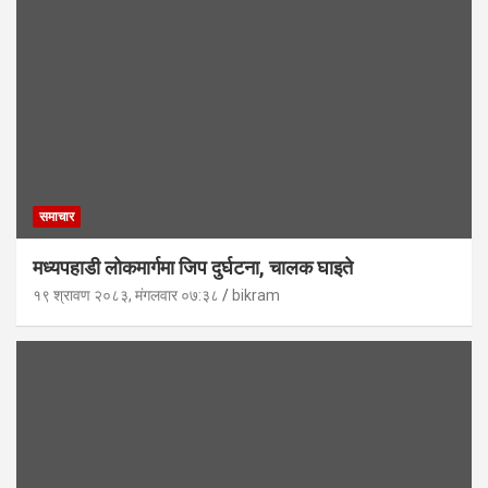
समाचार
मध्यपहाडी लोकमार्गमा जिप दुर्घटना, चालक घाइते
१९ श्रावण २०८३, मंगलवार ०७:३८
bikram