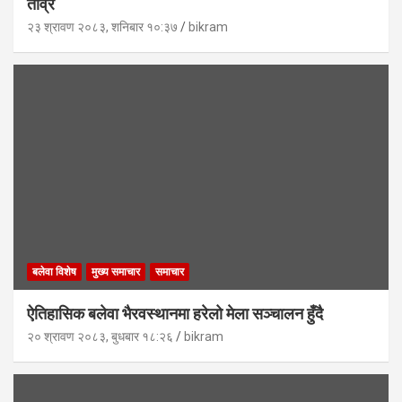
तीव्र
२३ श्रावण २०८३, शनिबार १०:३७
bikram
बलेवा विशेष
मुख्य समाचार
समाचार
ऐतिहासिक बलेवा भैरवस्थानमा हरेलो मेला सञ्चालन हुँदै
२० श्रावण २०८३, बुधबार १८:२६
bikram