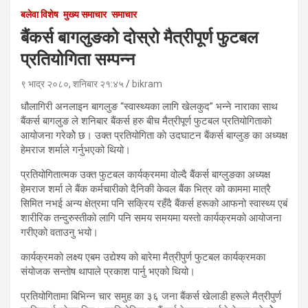
बलेवा विशेष
मुख्य समाचार
समाचार
बैंकर्स बागलुङको दोस्रो मैत्रीपूर्ण फुटबल
प्रतियोगिता सम्पन्न
९ भाद्र २०८०, शनिबार २१:४५
bikram
धौलागिरी अनलाइन बागलुङ “स्वास्थ्यका लागि खेलकुद” भन्ने नाराका साथ
बैंकर्स बागलुङ ले शनिबार बैंकर्स हरु बीच मैत्रीपूर्ण फुटबल प्रतियोगिताको
आयोजना गरेकोे छ। उक्त प्रतियोगिता काे उदघाटन बैंकर्स बाग्लुङ का अध्यक्ष
हेमराज शर्माले गर्नुभएको थियो।
प्रतियोगितात्मक उक्त फुटबल कार्यक्रममा वोल्दै बैंकर्स बाग्लुङका अध्यक्ष
हेमराज शर्मा ले बैंक कर्मचारीको दैनिकी केवल बैंक भित्र को काममा मात्रै
सिमित नभई अन्य क्षेत्रमा पनि सक्रिय रहँदै बैंकर्स हरूको आफनो स्वास्थ्य एबं
शारीरिक तन्दुरुस्तीको लागि पनि समय समयमा यस्ताे कार्यक्रमको आयोजना
गरीएको वताउनु भयो।
कार्यक्रमको लक्ष्य एबम उद्येश्य को बारेमा मैत्रीपुर्ण फुटबल कार्यक्रमका
संयोजक सन्तोष थापाले प्रकाश पार्नु भएको थियो।
प्रतियोगितामा बिभिन्न चार समुह का ३६ जना बैंकर्स खेलाडी हरूले मैत्रीपुर्ण