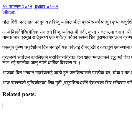
१४ फाल्गुन २०८१, बुधबार ०८:५९
bikram
धौलागिरी अनलाइन फागुन १४ हिन्दु धर्मावलम्बीले प्रत्येक वर्ष फागुन कृष्ण चतु
आज बिहानैदेखि वैदिक सनातन हिन्दू धर्मावलम्बी नदी, कुण्ड र तलाउमा स्नान गरी
नामक चार प्रमुख रात्रिमध्ये एक पवित्र पर्वका रूपमा शिव पुराणलगायतका ग्रन
फाल्गुन कृष्ण चतुर्दशीका दिन मनाइने यस पर्वलाई दीनदुःखी र कष्टपूर्ण अवस्था
व्रतमध्ये सर्वोत्तम कहलिएको महाशिवरात्रिका दिन आज भक्तजनले शुद्ध भई शिव मन्
लाभ भई यमलोक जानु नपर्ने धार्मिक विश्वास छ ।
आजको दिन भगवान् महादेवलाई जाडो हुने जनविश्वासले प्रत्येक घर, चोक र मठ-
आज पोखराको पुम्दिकोटको शिव मुर्ती ,पशुपतिनाथसँगै देशभरका शिव मन्दिरमा पन
Related posts: