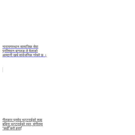
नारायणस्थान सामाजिक सेवा
प्रतिष्ठान बागलुङ ले मेलाको
आम्दानी खर्च सार्वजनिक गरेको छ ।
गीतकार प्रमोद भट्टराईको शब्द
बबिना भट्टराईको स्वर, संगीतमा
“कहीँ कतै हराएँ