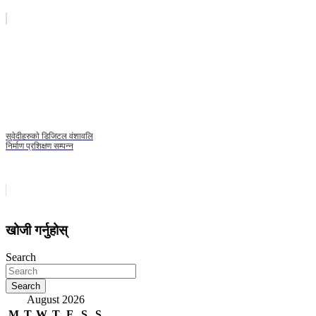
सुवेदीहरुकाे डिजिटल वंशावलि
निर्माण प्रशिक्षण सम्पन्न
खोजी गर्नुहोस्
Search
Search
August 2026
M
T
W
T
F
S
S