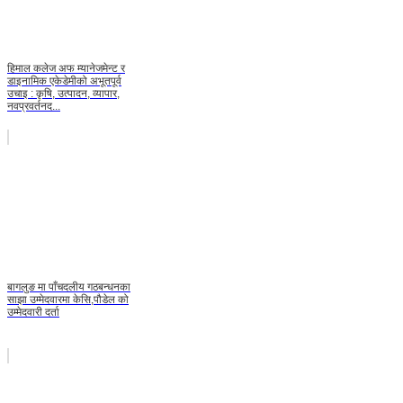
हिमाल कलेज अफ म्यानेजमेन्ट र
डाइनामिक एकेडेमीको अभूतपूर्व
उचाइ : कृषि, उत्पादन, व्यापार,
नवप्रवर्तनद...
बागलुङ मा पाँचदलीय गठबन्धनका
साझा उम्मेदवारमा केसि,पौडेल को
उम्मेदवारी दर्ता