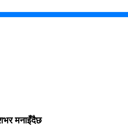
शभर मनाइँदैछ