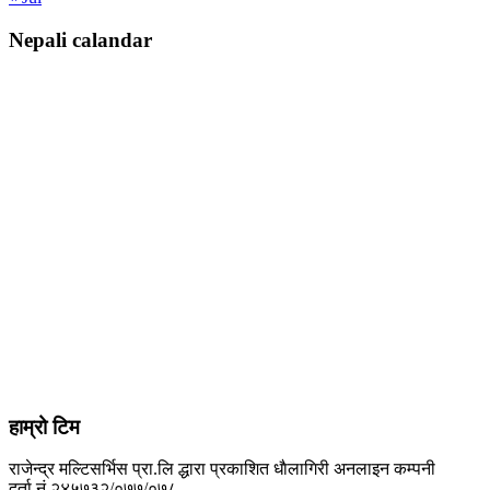
Nepali calandar
हाम्रो टिम
राजेन्द्र मल्टिसर्भिस प्रा.लि द्धारा प्रकाशित धाैलागिरी अनलाइन कम्पनी
दर्ता.नं.२४५७३२/०७७/०७८