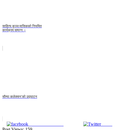
साहित्य कुञ्ज मासिककाे नियमित
कार्यक्रम सम्पन्न ।
सौम्या कलेक्सन’को उद्घाटन
Share on Facebook
Tweet
Post Views:
159