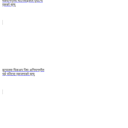
मकवानपुरमा मोटरसाइकल दुर्घटना
एकको मृत्यु
बुटवलमा पिकअप जिप अनियन्त्रीत
भई पल्टिदा एकजनाको मृत्यु