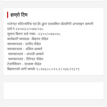
हाम्रो टिम
राजेन्द्र मल्टिसर्भिस प्रा.लि द्धारा प्रकाशित धाैलागिरी अनलाइन कम्पनी
दर्ता.नं.२४५७३२/०७७/०७८
सुचना बिभाग दर्ता नम्बर -२३५५/०७७०७८
कार्यकारी सम्पादक -बिक्रम पौडेल
समाचारदाता - प्रदिप पौडेल
समाचारदाता - अंकित आचार्य
समाचारदाता - अंजली आचार्य
समाचारदाता - दिपेन्द्र पौडेल
टेक्नीसियन - प्रकाश पौडेल
बिज्ञापनकाे लागी सम्पर्क ९८४७६०८०९०,९८५७६२९६१९