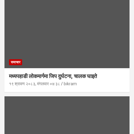
समाचार
मध्यपहाडी लोकमार्गमा जिप दुर्घटना, चालक घाइते
१९ श्रावण २०८३, मंगलवार ०७:३८
bikram