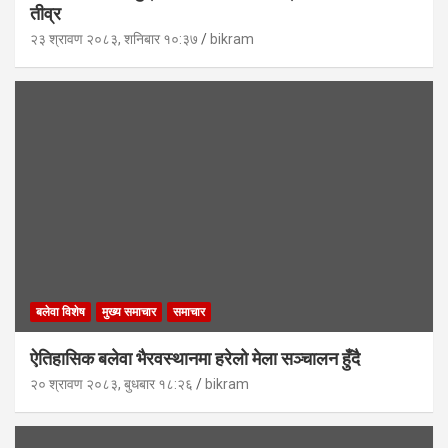
तीव्र
२३ श्रावण २०८३, शनिबार १०:३७
bikram
बलेवा विशेष
मुख्य समाचार
समाचार
ऐतिहासिक बलेवा भैरवस्थानमा हरेलो मेला सञ्चालन हुँदै
२० श्रावण २०८३, बुधबार १८:२६
bikram