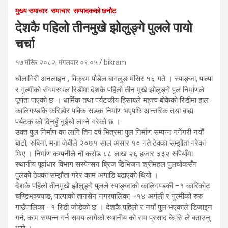
मुख्य समाचार
समाचार
सम्पादकको छनौट
देशकै पहिलो तीनमुखे झोलुङ्गे पुलले पायो
चर्चा
१७ मंसिर २०८२, मंगलवार ०९:०५
bikram
धौलागिरी अनलाइन , बिक्रम पौडेल बागलुङ मंसिर १६ गते । स्याङ्जा, पाल्पा
र गुल्मीको संगमस्थल रिडीमा देशकै पहिलो तीन मुखे झोलुङ्गे पुल निर्माणले
पूर्णता पाएको छ । धार्मिक तथा पर्यटकीय हिसाबले महत्त्व बोकेको रिडीमा हाल
कालिगण्डकि करिडोर पक्कि सडक निर्माण भएपछि आन्तरिक तथा बाह्य
पर्यटक को दिनहुँ घुईचो लाग्ने गरेको छ ।
उक्त पुल निर्माण का लागि तिन वर्ष भित्रमा पुल निर्माण सम्पन्न गर्नेगरी नयाँ
बाटो, रुबिना, मना जेबीले २०७१ साल असार १० गते ठेक्का सम्झौता गरेका
थिए । निर्माण कम्पनीले नौ करोड ८८ लाख २६ हजार ३३२ रुपियाँमा
स्थानीय पूर्वाधार विभाग सस्पेन्सन ब्रिज डिभिजन श्रीमहल पुलचोकसँग
पुलको ठेक्का सम्झौता गरेर काम अगाडि बढाएको थियो ।
देशकै पहिलो तीनमुखे झोलुङ्गे पुलले स्याङ्जाको कालिगण्डकी –१ कारिकोट
चण्डिभञ्ज्याङ, पाल्पाको तानसेन नगरपालिका –१४ अर्गली र गुल्मीको रुरु
गाउँपालिका –१ रिडी जोडेको छ । देशकै पहिलो र नयाँ पुल भएकाले डिजाइन
गर्न, काम सम्पन्न गर्न समय लागेको स्थानीय को राम प्रसाद के.सि ले बताउनु