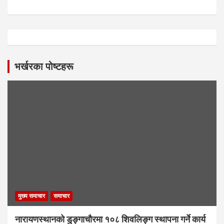
भर्खरका पोष्टहरू
मुख्य समाचार
समाचार
नारायणस्थानको डुङ्गाचौरमा १०८ शिवलिङ्ग स्थापना गर्ने कार्य