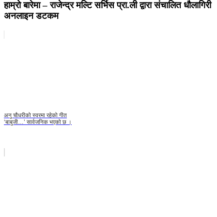
हाम्रो बारेमा – राजेन्द्र मल्टि सर्भिस प्रा.ली द्वारा संचालित धौलागिरी
अनलाइन डटकम
अनु चौधरीको स्वरमा रहेको गीत
‘बाबुजी…’ सार्वजनिक भएको छ ।