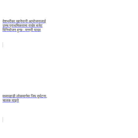
देशभरीका खानेपानी आयोजनालाई
उच्च प्राथमिकतामा राखेर बजेट
विनियोजन हुन्छ : मन्त्री यादव
मध्यपहाडी लोकमार्गमा जिप दुर्घटना,
चालक घाइते