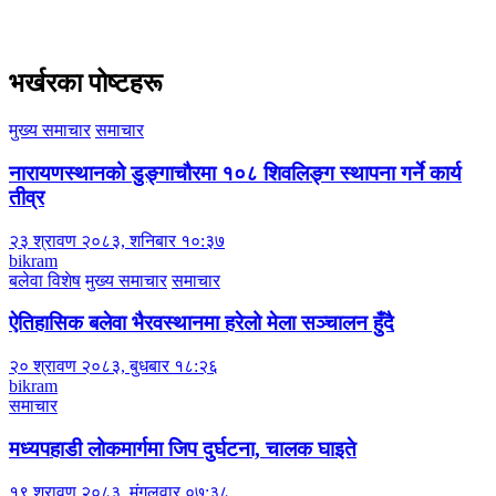
भर्खरका पोष्टहरू
मुख्य समाचार
समाचार
नारायणस्थानको डुङ्गाचौरमा १०८ शिवलिङ्ग स्थापना गर्ने कार्य
तीव्र
२३ श्रावण २०८३, शनिबार १०:३७
bikram
बलेवा विशेष
मुख्य समाचार
समाचार
ऐतिहासिक बलेवा भैरवस्थानमा हरेलो मेला सञ्चालन हुँदै
२० श्रावण २०८३, बुधबार १८:२६
bikram
समाचार
मध्यपहाडी लोकमार्गमा जिप दुर्घटना, चालक घाइते
१९ श्रावण २०८३, मंगलवार ०७:३८