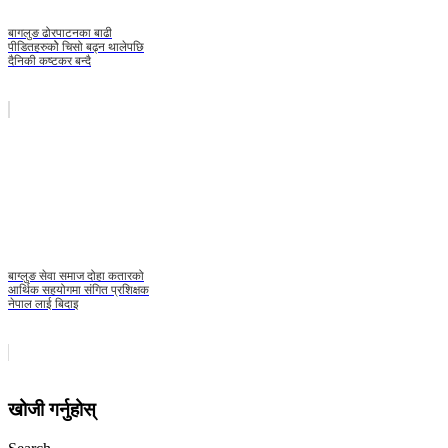
बागलुङ ढोरपाटनका बाढी
पीडितहरुकोे चिसो बढ्न थालेपछि
दैनिकी कष्टकर बन्दै
बाग्लुङ सेवा समाज दोहा कतारको
आर्थिक सहयोगमा संगित प्रशिक्षक
नेपाल लाई बिदाइ
खोजी गर्नुहोस्